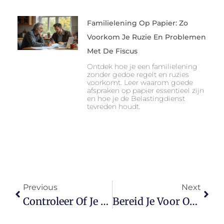
Familielening Op Papier: Zo
Voorkom Je Ruzie En Problemen
Met De Fiscus
Ontdek hoe je een familielening
zonder gedoe regelt en ruzies
voorkomt. Leer waarom goede
afspraken op papier essentieel zijn
en hoe je de Belastingdienst
tevreden houdt.
Previous
Next
Controleer Of Je Toeslagen Kloppen En Voorkom Onverwachte Verrassingen
Bereid Je Voor Op De Kosten Van Een Uitvaart En Geef Rust Aan Je Nabestaanden