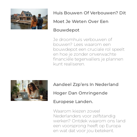
Huis Bouwen Of Verbouwen? Dit
Moet Je Weten Over Een
Bouwdepot
Je droomhuis verbouwen of
bouwen? Lees waarom een
bouwdepot een cruciale rol speelt
en hoe je zonder onverwachte
financiële tegenvallers je plannen
kunt realiseren.
Aandeel Zzp’ers In Nederland
Hoger Dan Omringende
Europese Landen.
Waarom kiezen zoveel
Nederlanders voor zelfstandig
werken? Ontdek waarom ons land
een voorsprong heeft op Europa
en wat dat voor jou betekent.