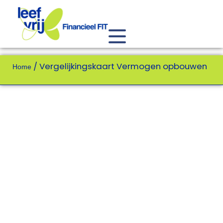
/
Vergelijkingskaart Vermogen opbouwen
Home