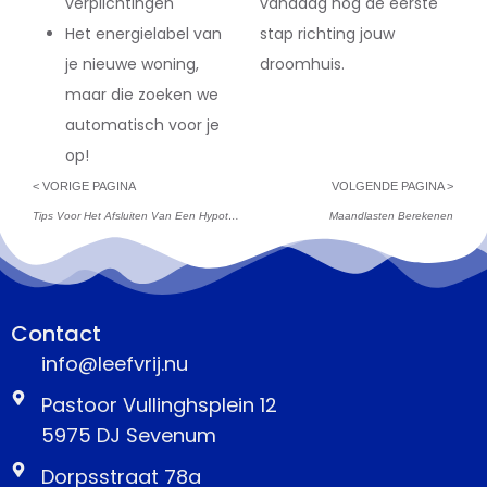
verplichtingen
vandaag nog de eerste
Het energielabel van
stap richting jouw
je nieuwe woning,
droomhuis.
maar die zoeken we
automatisch voor je
op!
< VORIGE PAGINA
VOLGENDE PAGINA >
Tips Voor Het Afsluiten Van Een Hypotheek
Maandlasten Berekenen
Contact
info@leefvrij.nu
Pastoor Vullinghsplein 12
5975 DJ Sevenum
Dorpsstraat 78a