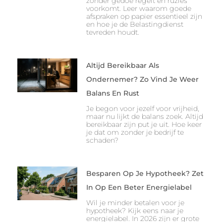
zonder gedoe regelt en ruzies
voorkomt. Leer waarom goede
afspraken op papier essentieel zijn
en hoe je de Belastingdienst
tevreden houdt.
Altijd Bereikbaar Als
Ondernemer? Zo Vind Je Weer
Balans En Rust
Je begon voor jezelf voor vrijheid,
maar nu lijkt de balans zoek. Altijd
bereikbaar zijn put je uit. Hoe keer
je dat om zonder je bedrijf te
schaden?
Besparen Op Je Hypotheek? Zet
In Op Een Beter Energielabel
Wil je minder betalen voor je
hypotheek? Kijk eens naar je
energielabel. In 2026 zijn er grote