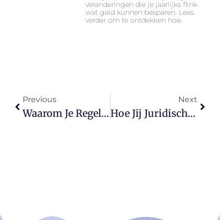
veranderingen die je jaarlijks flink
wat geld kunnen besparen. Lees
verder om te ontdekken hoe.
Previous
Next
Waarom Je Regelmatig Moet Checken Of Je Verzekeringen Nog Kloppen
Hoe Jij Juridische Risico’s Als Ondernemer Kunt Herkennen En Voorkomen