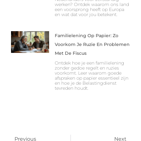
werken? Ontdek waarom ons land
een voorsprong heeft op Europa
en wat dat voor jou betekent.
Familielening Op Papier: Zo
Voorkom Je Ruzie En Problemen
Met De Fiscus
Ontdek hoe je een familielening
zonder gedoe regelt en ruzies
voorkomt. Leer waarom goede
afspraken op papier essentieel zijn
en hoe je de Belastingdienst
tevreden houdt.
Previous
Next