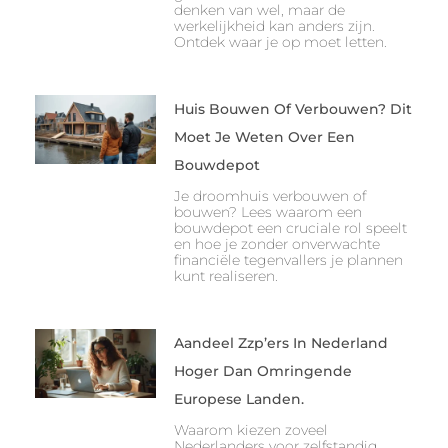
denken van wel, maar de
werkelijkheid kan anders zijn.
Ontdek waar je op moet letten.
Huis Bouwen Of Verbouwen? Dit
Moet Je Weten Over Een
Bouwdepot
Je droomhuis verbouwen of
bouwen? Lees waarom een
bouwdepot een cruciale rol speelt
en hoe je zonder onverwachte
financiële tegenvallers je plannen
kunt realiseren.
Aandeel Zzp’ers In Nederland
Hoger Dan Omringende
Europese Landen.
Waarom kiezen zoveel
Nederlanders voor zelfstandig