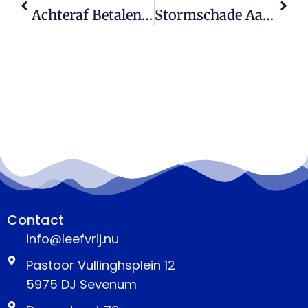
Achteraf Betalen: Gemak Of Financiële Valkuil?
Stormschade Aan Huis Of Auto? Dit Bepaalt Of Je Verzekeraar Uitbetaalt
Contact
info@leefvrij.nu
Pastoor Vullinghsplein 12
5975 DJ Sevenum