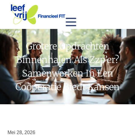
Grotere Opdrachten
Binnenhalen Als Zzp’er?
Samenwerken In Een
Coöperatie Biedt Kansen
Mei 28, 2026