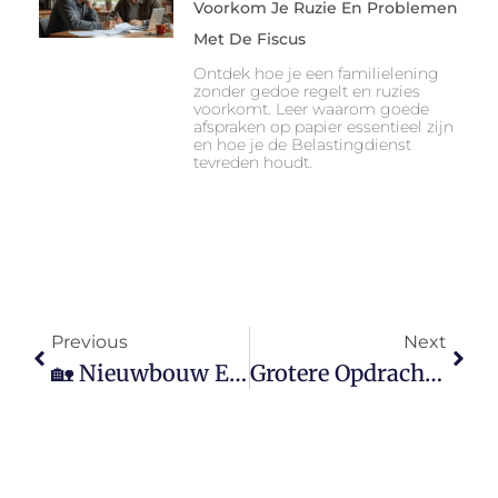
Voorkom Je Ruzie En Problemen
Met De Fiscus
Ontdek hoe je een familielening
zonder gedoe regelt en ruzies
voorkomt. Leer waarom goede
afspraken op papier essentieel zijn
en hoe je de Belastingdienst
tevreden houdt.
Previous
Next
🏡 Nieuwbouw En Jonge Starters: Jouw Kans Op Een Eigen Woning
Grotere Opdrachten Binnenhalen Als Zzp’er? Samenwerken In Een Coöperatie Biedt Kansen