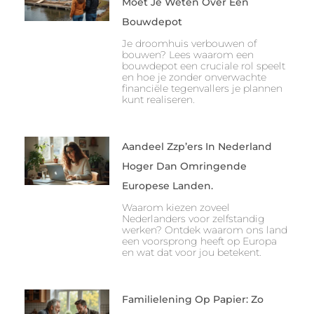
Moet Je Weten Over Een
Bouwdepot
Je droomhuis verbouwen of
bouwen? Lees waarom een
bouwdepot een cruciale rol speelt
en hoe je zonder onverwachte
financiële tegenvallers je plannen
kunt realiseren.
Aandeel Zzp’ers In Nederland
Hoger Dan Omringende
Europese Landen.
Waarom kiezen zoveel
Nederlanders voor zelfstandig
werken? Ontdek waarom ons land
een voorsprong heeft op Europa
en wat dat voor jou betekent.
Familielening Op Papier: Zo