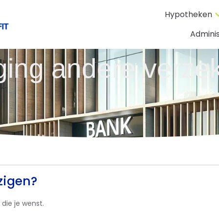
Hypotheken
Adminis
ging andere verze
zigen?
 die je wenst.