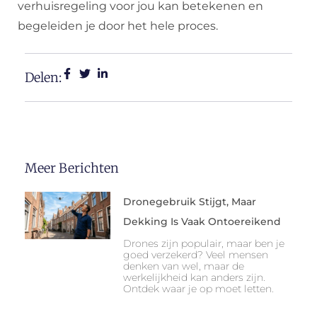
verhuisregeling voor jou kan betekenen en
begeleiden je door het hele proces.
Delen:
Meer Berichten
Dronegebruik Stijgt, Maar
Dekking Is Vaak Ontoereikend
Drones zijn populair, maar ben je
goed verzekerd? Veel mensen
denken van wel, maar de
werkelijkheid kan anders zijn.
Ontdek waar je op moet letten.