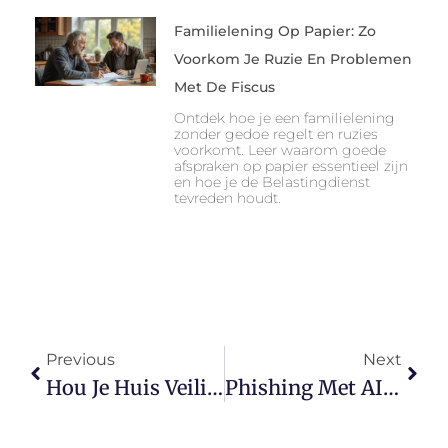
Familielening Op Papier: Zo
Voorkom Je Ruzie En Problemen
Met De Fiscus
Ontdek hoe je een familielening
zonder gedoe regelt en ruzies
voorkomt. Leer waarom goede
afspraken op papier essentieel zijn
en hoe je de Belastingdienst
tevreden houdt.
Previous
Next
Hou Je Huis Veilig Deze Winter Met Deze Eenvoudige Tips Tegen Inbraak
Phishing Met AI Zorgt Voor 54 Procent Meer Klikken Bij Kleine Bedrijven