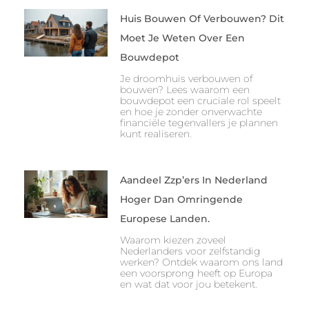
Huis Bouwen Of Verbouwen? Dit
Moet Je Weten Over Een
Bouwdepot
Je droomhuis verbouwen of
bouwen? Lees waarom een
bouwdepot een cruciale rol speelt
en hoe je zonder onverwachte
financiële tegenvallers je plannen
kunt realiseren.
Aandeel Zzp’ers In Nederland
Hoger Dan Omringende
Europese Landen.
Waarom kiezen zoveel
Nederlanders voor zelfstandig
werken? Ontdek waarom ons land
een voorsprong heeft op Europa
en wat dat voor jou betekent.