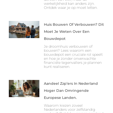
werkelijkheid kan anders zijn.
Ontdek waar je op moet letten.
Huis Bouwen Of Verbouwen? Dit
Moet Je Weten Over Een
Bouwdepot
Je droomhuis verbouwen of
bouwen? Lees waarom een
bouwdepot een cruciale rol speelt
en hoe je zonder onverwachte
financiële tegenvallers je plannen
kunt realiseren.
Aandeel Zzp’ers In Nederland
Hoger Dan Omringende
Europese Landen.
Waarom kiezen zoveel
Nederlanders voor zelfstandig