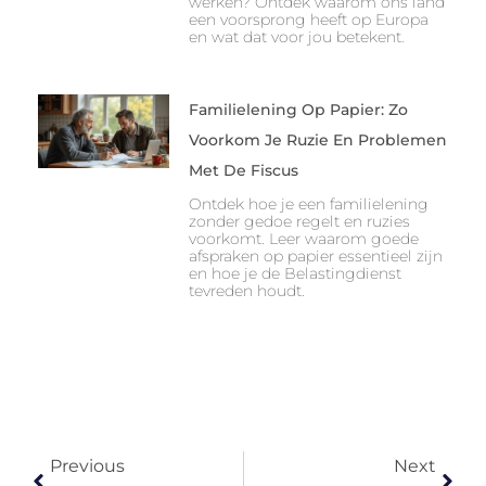
werken? Ontdek waarom ons land
een voorsprong heeft op Europa
en wat dat voor jou betekent.
Familielening Op Papier: Zo
Voorkom Je Ruzie En Problemen
Met De Fiscus
Ontdek hoe je een familielening
zonder gedoe regelt en ruzies
voorkomt. Leer waarom goede
afspraken op papier essentieel zijn
en hoe je de Belastingdienst
tevreden houdt.
Previous
Next