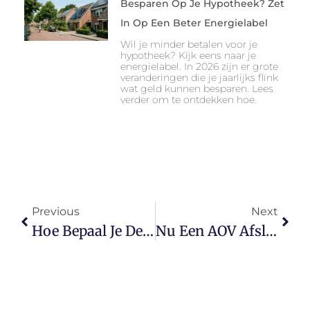
Besparen Op Je Hypotheek? Zet
In Op Een Beter Energielabel
Wil je minder betalen voor je
hypotheek? Kijk eens naar je
energielabel. In 2026 zijn er grote
veranderingen die je jaarlijks flink
wat geld kunnen besparen. Lees
verder om te ontdekken hoe.
Previous
Next
Hoe Bepaal Je De Waarde Van Je Bedrijf Voor Een Succesvolle Verkoop?
Nu Een AOV Afsluiten Of Wachten: Wat Kies Jij Voor Financiële Zekerheid?