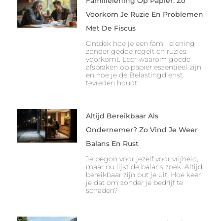
Familielening Op Papier: Zo
Voorkom Je Ruzie En Problemen
Met De Fiscus
Ontdek hoe je een familielening
zonder gedoe regelt en ruzies
voorkomt. Leer waarom goede
afspraken op papier essentieel zijn
en hoe je de Belastingdienst
tevreden houdt.
Altijd Bereikbaar Als
Ondernemer? Zo Vind Je Weer
Balans En Rust
Je begon voor jezelf voor vrijheid,
maar nu lijkt de balans zoek. Altijd
bereikbaar zijn put je uit. Hoe keer
je dat om zonder je bedrijf te
schaden?