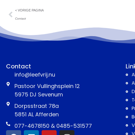
< VORIGE PAGINA
Contact
Contact
Lin
info@leefvrij.nu
A
A
Pastoor Vullinghsplein 12
D
5975 DJ Sevenum
T
Dorpsstraat 78a
P
5851 AL Afferden
B
077-4678150 & 0485-531577
V
V