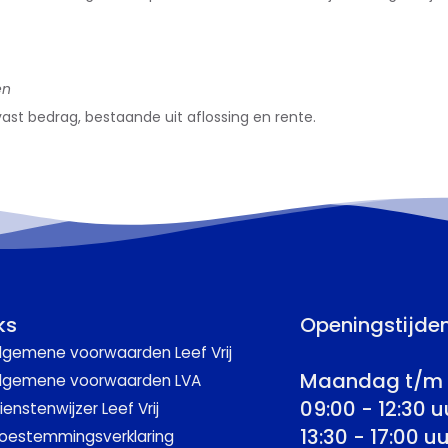
en
st bedrag, bestaande uit aflossing en rente.
ks
Openingstijde
lgemene voorwaarden Leef Vrij
Maandag t/m 
lgemene voorwaarden LVA
09:00 - 12:30 u
ienstenwijzer Leef Vrij
13:30 - 17:00 uu
oestemmingsverklaring