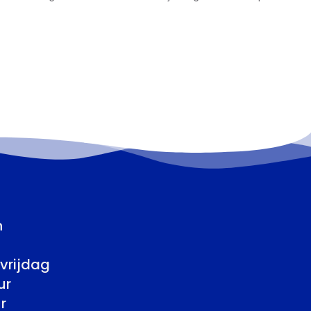
n
vrijdag
ur
r