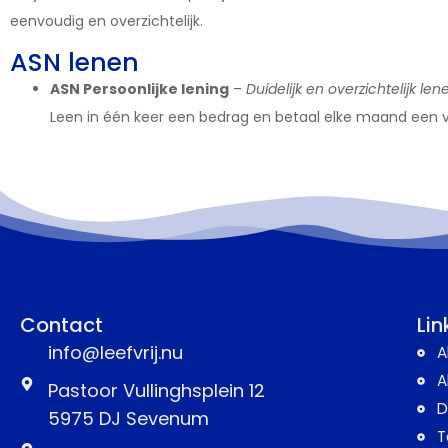
eenvoudig en overzichtelijk.
ASN lenen
ASN Persoonlijke lening
–
Duidelijk en overzichtelijk len
Leen in één keer een bedrag en betaal elke maand een va
Contact
Lin
info@leefvrij.nu
A
A
Pastoor Vullinghsplein 12
D
5975 DJ Sevenum
T