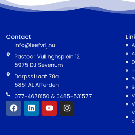
Contact
Lin
info@leefvrij.nu
A
A
Pastoor Vullinghsplein 12
D
5975 DJ Sevenum
T
Dorpsstraat 78a
P
5851 AL Afferden
B
077-4678150 & 0485-531577
V
V
V
o