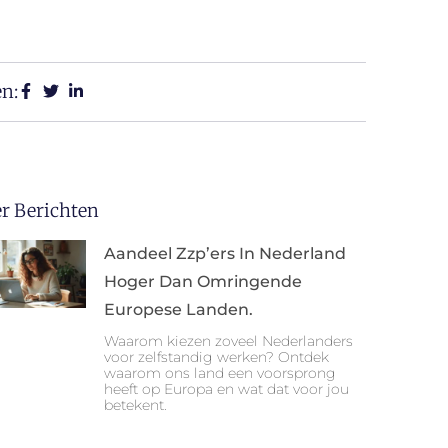
en:
r Berichten
Aandeel Zzp’ers In Nederland
Hoger Dan Omringende
Europese Landen.
Waarom kiezen zoveel Nederlanders
voor zelfstandig werken? Ontdek
waarom ons land een voorsprong
heeft op Europa en wat dat voor jou
betekent.