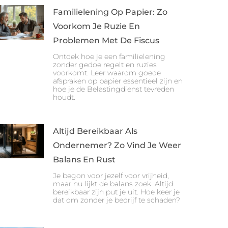
Familielening Op Papier: Zo
Voorkom Je Ruzie En
Problemen Met De Fiscus
Ontdek hoe je een familielening
zonder gedoe regelt en ruzies
voorkomt. Leer waarom goede
afspraken op papier essentieel zijn en
hoe je de Belastingdienst tevreden
houdt.
Altijd Bereikbaar Als
Ondernemer? Zo Vind Je Weer
Balans En Rust
Je begon voor jezelf voor vrijheid,
maar nu lijkt de balans zoek. Altijd
bereikbaar zijn put je uit. Hoe keer je
dat om zonder je bedrijf te schaden?