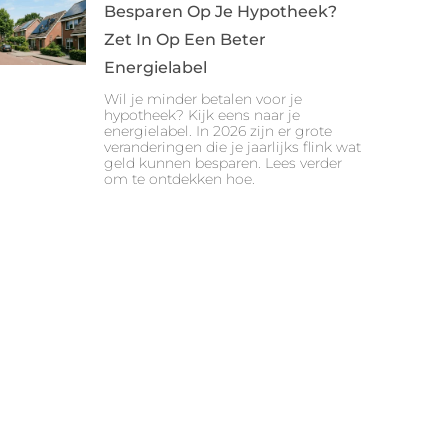
Besparen Op Je Hypotheek?
Zet In Op Een Beter
Energielabel
Wil je minder betalen voor je
hypotheek? Kijk eens naar je
energielabel. In 2026 zijn er grote
veranderingen die je jaarlijks flink wat
geld kunnen besparen. Lees verder
om te ontdekken hoe.