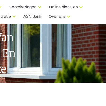
Verzekeringen
Online diensten
tratie
Over ons
ASN Bank
Van
 En
te