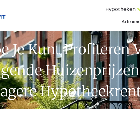
Hypotheken
Adminis
e Je Kunt Profiteren 
ijgende Huizenprijzen
agere Hypotheekren