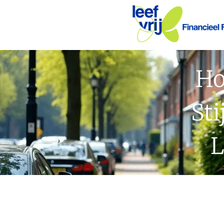
Ho
St
L