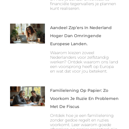
financiële tegenvallers je plannen
kunt realiseren.
Aandeel Zzp’ers In Nederland
Hoger Dan Omringende
Europese Landen.
Waarom kiezen zoveel
Nederlanders voor zelfstandig
werken? Ontdek waarom ons land
een voorsprong heeft op Europa
en wat dat voor jou betekent.
Familielening Op Papier: Zo
Voorkom Je Ruzie En Problemen
Met De Fiscus
Ontdek hoe je een familielening
zonder gedoe regelt en ruzies
voorkomt. Leer waarom goede