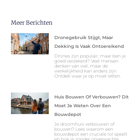
Meer Berichten
Dronegebruik Stijgt, Maar
Dekking Is Vaak Ontoereikend
Drones zijn populair, maar ben je
goed verzekerd? Veel mensen
denken van wel, maar de
werkelijkheid kan anders zijn.
Ontdek waar je op moet letten.
Huis Bouwen Of Verbouwen? Dit
Moet Je Weten Over Een
Bouwdepot
Je droomhuis verbouwen of
bouwen? Lees waarom een
bouwdepot een cruciale rol speelt
en hoe je zonder onverwachte