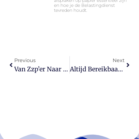
afspraken op papier essentieel zijn
en hoe je de Belastingdienst
tevreden houdt.
Previous
Next
Van Zzp’er Naar Opdrachtgever: Wat Er Verandert Als Je Gaat Groeien
Altijd Bereikbaar Als Ondernemer? Zo Vind Je Weer Balans En Rust