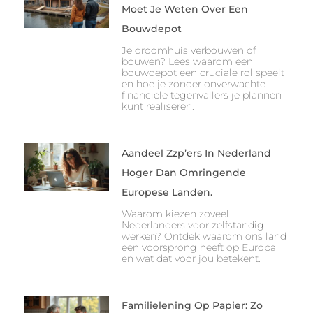
Moet Je Weten Over Een
Bouwdepot
Je droomhuis verbouwen of
bouwen? Lees waarom een
bouwdepot een cruciale rol speelt
en hoe je zonder onverwachte
financiële tegenvallers je plannen
kunt realiseren.
Aandeel Zzp’ers In Nederland
Hoger Dan Omringende
Europese Landen.
Waarom kiezen zoveel
Nederlanders voor zelfstandig
werken? Ontdek waarom ons land
een voorsprong heeft op Europa
en wat dat voor jou betekent.
Familielening Op Papier: Zo