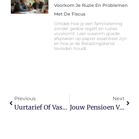
Voorkom Je Ruzie En Problemen
Met De Fiscus
Ontdek hoe je een familielening
zonder gedoe regelt en ruzies
voorkomt. Leer waarom goede
afspraken op papier essentieel zijn
en hoe je de Belastingdienst
tevreden houdt.
Previous
Next
Uurtarief Of Vast Bedrag Kiezen? Dit Zijn De Voor- En Nadelen Voor Zzp’ers
Jouw Pensioen Verdelen Bij Scheiding: Wat Moet Je Weten?