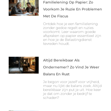
Familielening Op Papier: Zo
Voorkom Je Ruzie En Problemen
Met De Fiscus
Ontdek hoe je een familielening
zonder gedoe regelt en ruzies
voorkomt. Leer waarom goede
afspraken op papier essentieel zijn
en hoe je de Belastingdienst
tevreden houdt.
Altijd Bereikbaar Als
Ondernemer? Zo Vind Je Weer
Balans En Rust
Je begon voor jezelf voor vrijheid,
maar nu lijkt de balans zoek. Altijd
bereikbaar zijn put je uit. Hoe keer
je dat om zonder je bedrijf te
schaden?