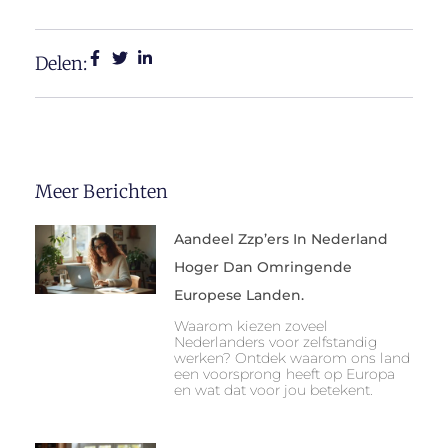
Delen:
Meer Berichten
Aandeel Zzp’ers In Nederland
Hoger Dan Omringende
Europese Landen.
Waarom kiezen zoveel
Nederlanders voor zelfstandig
werken? Ontdek waarom ons land
een voorsprong heeft op Europa
en wat dat voor jou betekent.