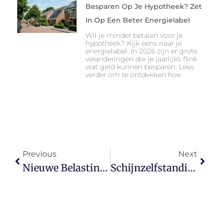
Besparen Op Je Hypotheek? Zet
In Op Een Beter Energielabel
Wil je minder betalen voor je
hypotheek? Kijk eens naar je
energielabel. In 2026 zijn er grote
veranderingen die je jaarlijks flink
wat geld kunnen besparen. Lees
verder om te ontdekken hoe.
Previous
Next
Nieuwe Belastingregels: Wat Betekent Het Voor Jouw Familiehypotheek?
Schijnzelfstandigheid Vermijden: Zo Huur Je Veilig Zzp’ers In