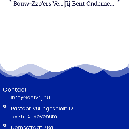
Bouw-Zzp’ers Verdienen Fors Meer, Maar Letten Op Stijgende Kosten
Jij Bent Ondernemer? Kies De Juiste Verzekeringen.
Contact
info@leefvrij.nu
Pastoor Vullinghsplein 12
5975 DJ Sevenum
Dorpsstraat 78a