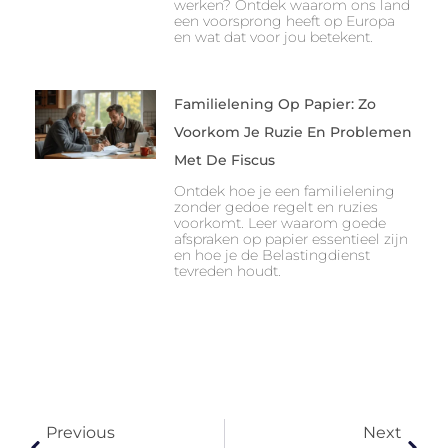
werken? Ontdek waarom ons land
een voorsprong heeft op Europa
en wat dat voor jou betekent.
Familielening Op Papier: Zo
Voorkom Je Ruzie En Problemen
Met De Fiscus
Ontdek hoe je een familielening
zonder gedoe regelt en ruzies
voorkomt. Leer waarom goede
afspraken op papier essentieel zijn
en hoe je de Belastingdienst
tevreden houdt.
Previous
Next