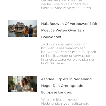
denken van wel, maar de
werkelijkheid kan anders zijn.
Ontdek waar je op moet letten.
Huis Bouwen Of Verbouwen? Dit
Moet Je Weten Over Een
Bouwdepot
Je droomhuis verbouwen of
bouwen? Lees waarom een
bouwdepot een cruciale rol speelt
en hoe je zonder onverwachte
financiële tegenvallers je plannen
kunt realiseren.
Aandeel Zzp’ers In Nederland
Hoger Dan Omringende
Europese Landen.
Waarom kiezen zoveel
Nederlanders voor zelfstandig