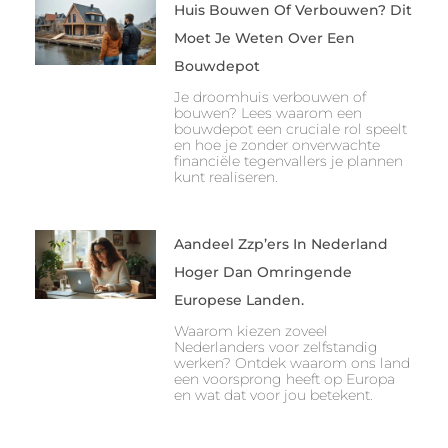
Huis Bouwen Of Verbouwen? Dit
Moet Je Weten Over Een
Bouwdepot
Je droomhuis verbouwen of
bouwen? Lees waarom een
bouwdepot een cruciale rol speelt
en hoe je zonder onverwachte
financiële tegenvallers je plannen
kunt realiseren.
Aandeel Zzp’ers In Nederland
Hoger Dan Omringende
Europese Landen.
Waarom kiezen zoveel
Nederlanders voor zelfstandig
werken? Ontdek waarom ons land
een voorsprong heeft op Europa
en wat dat voor jou betekent.