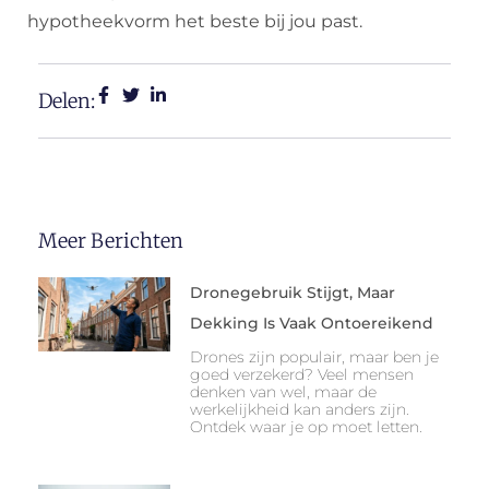
hypotheekvorm het beste bij jou past.
Delen:
Meer Berichten
Dronegebruik Stijgt, Maar
Dekking Is Vaak Ontoereikend
Drones zijn populair, maar ben je
goed verzekerd? Veel mensen
denken van wel, maar de
werkelijkheid kan anders zijn.
Ontdek waar je op moet letten.