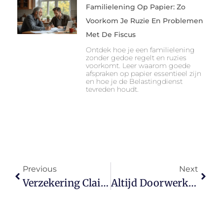
Familielening Op Papier: Zo
Voorkom Je Ruzie En Problemen
Met De Fiscus
Ontdek hoe je een familielening
zonder gedoe regelt en ruzies
voorkomt. Leer waarom goede
afspraken op papier essentieel zijn
en hoe je de Belastingdienst
tevreden houdt.
Previous
Next
Verzekering Claim Afgewezen? Zo Voorkom Je Gedoe
Altijd Doorwerken Als Zzp’er? Dit Kost Het Je Echt Op De Lange Termijn