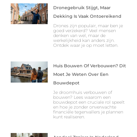
Dronegebruik Stijgt, Maar
Dekking Is Vaak Ontoereikend
Drones zijn populair, maar ben je
goed verzekerd? Veel mensen
denken van wel, maar de
werkelijkheid kan anders zijn.
Ontdek waar je op moet letten.
Huis Bouwen Of Verbouwen? Dit
Moet Je Weten Over Een
Bouwdepot
Je droomhuis verbouwen of
bouwen? Lees waarom een
bouwdepot een cruciale rol speelt
en hoe je zonder onverwachte
financiële tegenvallers je plannen
kunt realiseren.