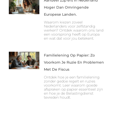
Aandeel Zzp’ers In Nederland
Hoger Dan Omringende
Europese Landen.
Waarom kiezen zoveel
Nederlanders voor zelfstandig
werken? Ontdek waarom ons land
een voorsprong heeft op Europa
en wat dat voor jou betekent.
Familielening Op Papier: Zo
Voorkom Je Ruzie En Problemen
Met De Fiscus
Ontdek hoe je een familielening
zonder gedoe regelt en ruzies
voorkomt. Leer waarom goede
afspraken op papier essentieel zijn
en hoe je de Belastingdienst
tevreden houdt.